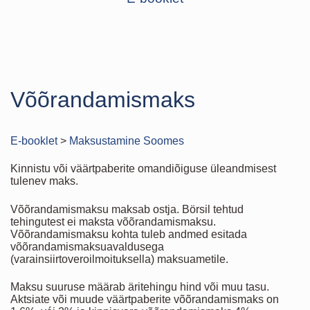
Võõrandamismaks
E-booklet
>
Maksustamine Soomes
Kinnistu või väärtpaberite omandiõiguse üleandmisest
tulenev maks.
Võõrandamismaksu maksab ostja. Börsil tehtud
tehingutest ei maksta võõrandamismaksu.
Võõrandamismaksu kohta tuleb andmed esitada
võõrandamismaksuavaldusega
(varainsiirtoveroilmoituksella) maksuametile.
Maksu suuruse määrab äritehingu hind või muu tasu.
Aktsiate või muude väärtpaberite võõrandamismaks on