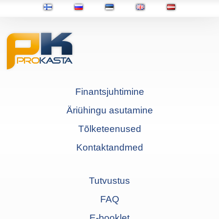
Finantsjuhtimine
Äriühingu asutamine
Tõlketeenused
Kontaktandmed
Tutvustus
FAQ
E-booklet