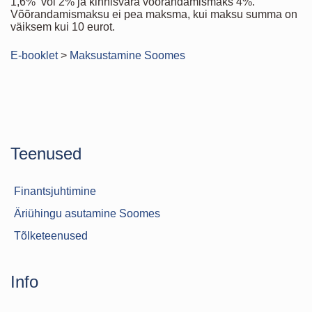
1,6% vói 2% ja kinnisvara võõrandamismaks 4%.
Võõrandamismaksu ei pea maksma, kui maksu summa on
väiksem kui 10 eurot.
E-booklet
>
Maksustamine Soomes
Teenused
Finantsjuhtimine
Äriühingu asutamine Soomes
Tõlketeenused
Info