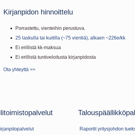
Kirjanpidon hinnoittelu
Porrastettu, vienteihin perustuva.
25 laskulla tai kuitilla (~75 vientiä), alkaen ~226e/kk
Ei erillistä kk-maksua
Ei erillistä tuntiveloitusta kirjanpidosta
Ota yhteyttä >>
ilitoimistopalvelut
Talouspäällikköpal
irjanpitopalvelut
Raportit yritysjohdon tuek