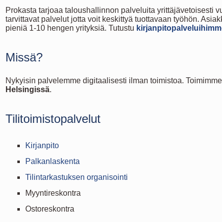
Prokasta tarjoaa taloushallinnon palveluita yrittäjävetoisest
tarvittavat palvelut jotta voit keskittyä tuottavaan työhön. A
pieniä 1-10 hengen yrityksiä. Tutustu
kirjanpitopalveluihim
Missä?
Nykyisin palvelemme digitaalisesti ilman toimistoa. Toimimm
Helsingissä
.
Tilitoimistopalvelut
Kirjanpito
Palkanlaskenta
Tilintarkastuksen organisointi
Myyntireskontra
Ostoreskontra