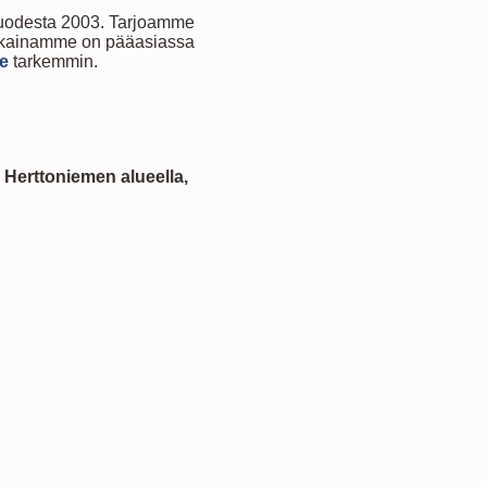
i vuodesta 2003. Tarjoamme
siakkainamme on pääasiassa
me
tarkemmin.
e
Herttoniemen alueella,