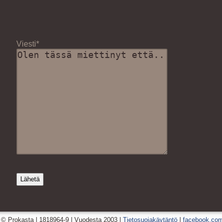
Viesti*
 © Prokasta | 1818964-9 | Vuodesta 2003 |
Tietosuojakäytäntö
|
facebook.com