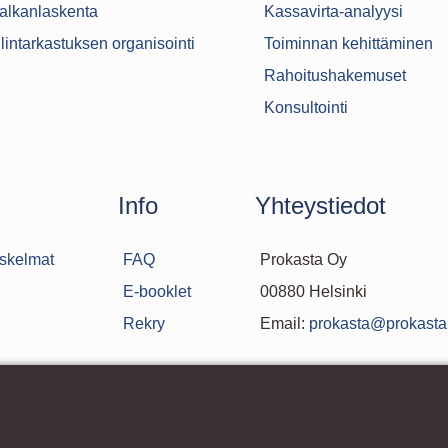
alkanlaskenta
Kassavirta-analyysi
ilintarkastuksen organisointi
Toiminnan kehittäminen
Rahoitushakemuset
Konsultointi
Info
Yhteystiedot
askelmat
FAQ
Prokasta Oy
E-booklet
00880 Helsinki
Rekry
Email:
prokasta@prokasta.