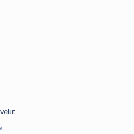
velut
si