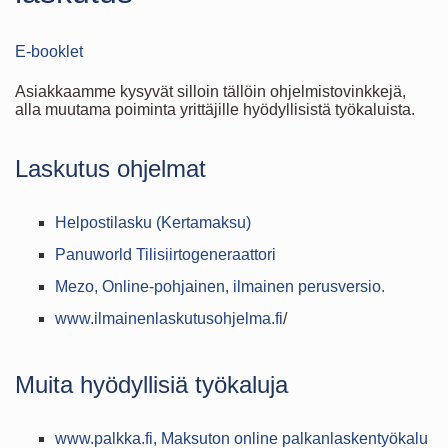
E-booklet
Asiakkaamme kysyvät silloin tällöin ohjelmistovinkkejä,
alla muutama poiminta yrittäjille hyödyllisistä työkaluista.
Laskutus ohjelmat
Helpostilasku (Kertamaksu)
Panuworld Tilisiirtogeneraattori
Mezo, Online-pohjainen, ilmainen perusversio.
www.ilmainenlaskutusohjelma.fi
/
Muita hyödyllisiä työkaluja
www.palkka.fi, Maksuton online palkanlaskentyökalu