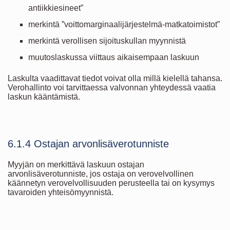
antiikkiesineet”
merkintä ”voittomarginaalijärjestelmä-matkatoimistot”
merkintä verollisen sijoituskullan myynnistä
muutoslaskussa viittaus aikaisempaan laskuun
Laskulta vaadittavat tiedot voivat olla millä kielellä tahansa.
Verohallinto voi tarvittaessa valvonnan yhteydessä vaatia
laskun kääntämistä.
6.1.4 Ostajan arvonlisäverotunniste
Myyjän on merkittävä laskuun ostajan
arvonlisäverotunniste, jos ostaja on verovelvollinen
käännetyn verovelvollisuuden perusteella tai on kysymys
tavaroiden yhteisömyynnistä.