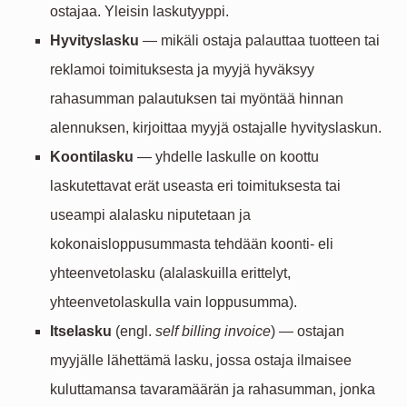
ostajaa. Yleisin laskutyyppi.
Hyvityslasku
— mikäli ostaja palauttaa tuotteen tai
reklamoi toimituksesta ja myyjä hyväksyy
rahasumman palautuksen tai myöntää hinnan
alennuksen, kirjoittaa myyjä ostajalle hyvityslaskun.
Koontilasku
— yhdelle laskulle on koottu
laskutettavat erät useasta eri toimituksesta tai
useampi alalasku niputetaan ja
kokonaisloppusummasta tehdään koonti- eli
yhteenvetolasku (alalaskuilla erittelyt,
yhteenvetolaskulla vain loppusumma).
Itselasku
(engl.
self billing invoice
) — ostajan
myyjälle lähettämä lasku, jossa ostaja ilmaisee
kuluttamansa tavaramäärän ja rahasumman, jonka