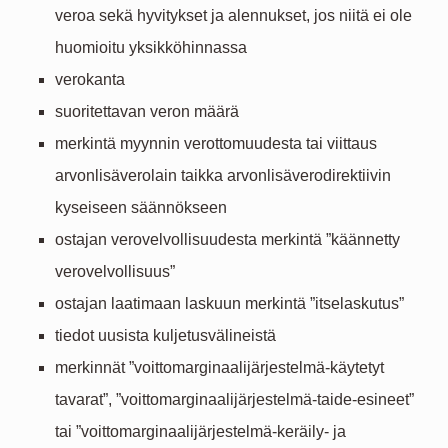
veroa sekä hyvitykset ja alennukset, jos niitä ei ole
huomioitu yksikköhinnassa
verokanta
suoritettavan veron määrä
merkintä myynnin verottomuudesta tai viittaus
arvonlisäverolain taikka arvonlisäverodirektiivin
kyseiseen säännökseen
ostajan verovelvollisuudesta merkintä ”käännetty
verovelvollisuus”
ostajan laatimaan laskuun merkintä ”itselaskutus”
tiedot uusista kuljetusvälineistä
merkinnät ”voittomarginaalijärjestelmä-käytetyt
tavarat”, ”voittomarginaalijärjestelmä-taide-esineet”
tai ”voittomarginaalijärjestelmä-keräily- ja