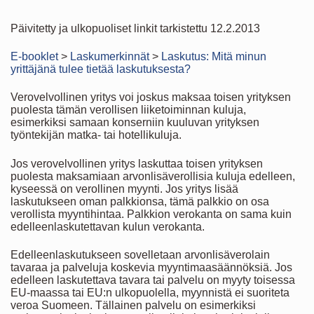
Päivitetty ja ulkopuoliset linkit tarkistettu 12.2.2013
E-booklet
>
Laskumerkinnät
>
Laskutus: Mitä minun
yrittäjänä tulee tietää laskutuksesta?
Verovelvollinen yritys voi joskus maksaa toisen yrityksen
puolesta tämän verollisen liiketoiminnan kuluja,
esimerkiksi samaan konserniin kuuluvan yrityksen
työntekijän matka- tai hotellikuluja.
Jos verovelvollinen yritys laskuttaa toisen yrityksen
puolesta maksamiaan arvonlisäverollisia kuluja edelleen,
kyseessä on verollinen myynti. Jos yritys lisää
laskutukseen oman palkkionsa, tämä palkkio on osa
verollista myyntihintaa. Palkkion verokanta on sama kuin
edelleenlaskutettavan kulun verokanta.
Edelleenlaskutukseen sovelletaan arvonlisäverolain
tavaraa ja palveluja koskevia myyntimaasäännöksiä. Jos
edelleen laskutettava tavara tai palvelu on myyty toisessa
EU-maassa tai EU:n ulkopuolella, myynnistä ei suoriteta
veroa Suomeen. Tällainen palvelu on esimerkiksi