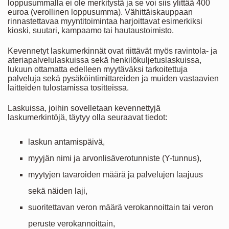
loppusummalla ei ole merkitystä ja se voi siis ylittää 400
euroa (verollinen loppusumma). Vähittäiskauppaan
rinnastettavaa myyntitoimintaa harjoittavat esimerkiksi
kioski, suutari, kampaamo tai hautaustoimisto.
Kevennetyt laskumerkinnät ovat riittävät myös ravintola- ja
ateriapalvelulaskuissa sekä henkilökuljetuslaskuissa,
lukuun ottamatta edelleen myytäväksi tarkoitettuja
palveluja sekä pysäköintimittareiden ja muiden vastaavien
laitteiden tulostamissa tositteissa.
Laskuissa, joihin sovelletaan kevennettyjä
laskumerkintöjä, täytyy olla seuraavat tiedot:
laskun antamispäivä,
myyjän nimi ja arvonlisäverotunniste (Y-tunnus),
myytyjen tavaroiden määrä ja palvelujen laajuus
sekä näiden laji,
suoritettavan veron määrä verokannoittain tai veron
peruste verokannoittain,