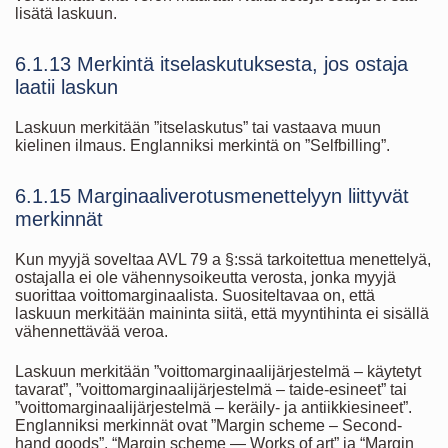
lisätä laskuun.
6.1.13 Merkintä itselaskutuksesta, jos ostaja
laatii laskun
Laskuun merkitään ”itselaskutus” tai vastaava muun
kielinen ilmaus. Englanniksi merkintä on ”Selfbilling”.
6.1.15 Marginaaliverotusmenettelyyn liittyvät
merkinnät
Kun myyjä soveltaa AVL 79 a §:ssä tarkoitettua menettelyä,
ostajalla ei ole vähennysoikeutta verosta, jonka myyjä
suorittaa voittomarginaalista. Suositeltavaa on, että
laskuun merkitään maininta siitä, että myyntihinta ei sisällä
vähennettävää veroa.
Laskuun merkitään ”voittomarginaalijärjestelmä – käytetyt
tavarat”, ”voittomarginaalijärjestelmä – taide-esineet” tai
”voittomarginaalijärjestelmä – keräily- ja antiikkiesineet”.
Englanniksi merkinnät ovat ”Margin scheme – Second-
hand goods”, “Margin scheme — Works of art” ja “Margin