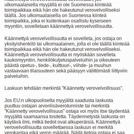
ulkomaalaisella myyjällä ei ole Suomessa kiinteää
toimipaikkaa eikä hän ole hakeutunut verovelvolliseksi
täällä. Jos ulkomaalaisella on Suomessa kiinteä
toimipaikka, joka ei kuitenkaan osallistu kyseiseen
myyntiin, sovelletaan käännettyä verovelvollisuutta.
Käännettyä verovelvollisuutta ei sovelleta, jos ostaja on
yksityishenkilö tai ulkomaalainen, jolla ei ole täällä kiinteää
toimipaikkaa eikä hän ole hakeutunut verovelvolliseksi.
Käännettyä verovelvollisuutta ei myöskään sovelleta
kaukomyyntiin, henkilökuljetuspalveluihin ja oikeuteen
päästä opetus-, tiede-, kulttuuri-, viihde- ja muuhun
vastaavaan tilaisuuteen sekä pääsyyn välittömästi liittyviin
palveluihin.
Laskuun tehdään merkintä ”Käännetty verovelvollisuus”.
Jos EU:n ulkopuoliselta myyjältä saadusta laskusta
puuttuu ostajan arvonlisäverotunniste tai merkintä
”Käännetty verovelvollisuus” ostaja voi myös itse täydentää
myyjältä saamaansa tositetta. Täydennetystä laskusta on
käytävä ilmi, mitkä tiedot ovat alkuperäisiä. Käännettyä
verovelvollisuutta sovellettaessa laskuun ei merkitä
verokantaa eikä veron määrää. Näitä tietoja ostaja ei saa