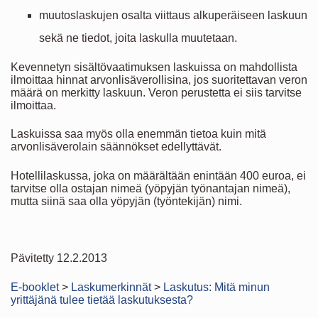
muutoslaskujen osalta viittaus alkuperäiseen laskuun
sekä ne tiedot, joita laskulla muutetaan.
Kevennetyn sisältövaatimuksen laskuissa on mahdollista
ilmoittaa hinnat arvonlisäverollisina, jos suoritettavan veron
määrä on merkitty laskuun. Veron perustetta ei siis tarvitse
ilmoittaa.
Laskuissa saa myös olla enemmän tietoa kuin mitä
arvonlisäverolain säännökset edellyttävät.
Hotellilaskussa, joka on määrältään enintään 400 euroa, ei
tarvitse olla ostajan nimeä (yöpyjän työnantajan nimeä),
mutta siinä saa olla yöpyjän (työntekijän) nimi.
Pävitetty 12.2.2013
E-booklet
>
Laskumerkinnät
>
Laskutus: Mitä minun
yrittäjänä tulee tietää laskutuksesta?