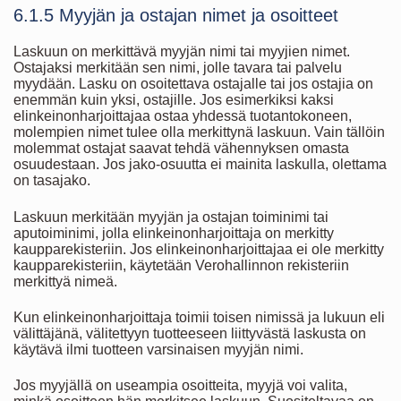
6.1.5 Myyjän ja ostajan nimet ja osoitteet
Laskuun on merkittävä myyjän nimi tai myyjien nimet.
Ostajaksi merkitään sen nimi, jolle tavara tai palvelu
myydään. Lasku on osoitettava ostajalle tai jos ostajia on
enemmän kuin yksi, ostajille. Jos esimerkiksi kaksi
elinkeinonharjoittajaa ostaa yhdessä tuotantokoneen,
molempien nimet tulee olla merkittynä laskuun. Vain tällöin
molemmat ostajat saavat tehdä vähennyksen omasta
osuudestaan. Jos jako-osuutta ei mainita laskulla, olettama
on tasajako.
Laskuun merkitään myyjän ja ostajan toiminimi tai
aputoiminimi, jolla elinkeinonharjoittaja on merkitty
kaupparekisteriin. Jos elinkeinonharjoittajaa ei ole merkitty
kaupparekisteriin, käytetään Verohallinnon rekisteriin
merkittyä nimeä.
Kun elinkeinonharjoittaja toimii toisen nimissä ja lukuun eli
välittäjänä, välitettyyn tuotteeseen liittyvästä laskusta on
käytävä ilmi tuotteen varsinaisen myyjän nimi.
Jos myyjällä on useampia osoitteita, myyjä voi valita,