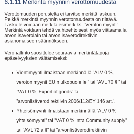
6.1.11 Merkintä myynnin verottomuudesta
Verottomuuden perustetta ei tarvitse merkitä laskuun.
Pelkkä merkintä myynnin verottomuudesta on riittävä.
Laskulle voidaan merkitä esimerkiksi ”Veroton myynti”.
Merkintä voidaan tehdä vaihtoehtoisesti myös viittaamalla
arvonlisäverolain tai arvonlisäverodirektiivin
asianomaiseen säännökseen.
Verohallinto suosittelee seuraavia merkintätapoja
epäselvyyksien välttämiseksi:
Vientimyynti ilmaistaan merkinnällä ”ALV 0 %,
veroton myynti EU:n ulkopuolelle ” tai ”AVL 70 § ” tai
”VAT 0 %, Export of goods” tai
”arvonlisäverodirektiivin 2006/112/EY 146 art.”.
Yhteisömyynti ilmaistaan merkinnällä ”ALV 0 %
yhteisömyynti” tai ”VAT 0 % Intra Community supply”
tai ”AVL 72 a §” tai ”arvonlisäverodirektiivin