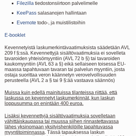
Filezilla
tiedostonsiirtoon palvelimelle
KeePass
salasanojen hallintaan
Evernote
todo-, ja muistilistoihin
E-booklet
Kevennetyistä laskumerkintävaatimuksista säädetään AVL
209 f §:ssä. Kevennettyjä sisältövaatimuksia ei sovelleta
tavaroiden yhteisömyyntiin (AVL 72 b §) tai tavaroiden
kaukomyyntiin (AVL 63 a §) eikä sellaiseen toisessa EU-
maassa tapahtuvaan tavaran tai palvelun myyntiin, josta
ostaja suorittaa veron käännetyn verovelvollisuuden
perusteella (AVL 2 a § tai 9 §:ää vastaava säännös)
Muissa kuin edellä mainituissa tilanteissa riittää, että
laskussa on kevennetyt laskumerkinnät, kun laskun
loppusumma on enintään 400 euroa.
Lisäksi kevennettyjä sisältövaatimuksia sovelletaan
vähittäiskaupassa tai muussa siihen rinnastettavassa
lähes yksinomaan yksityishenkilöille tapahtuvassa
myyntitoiminnassa
. Tässä tapauksessa laskun