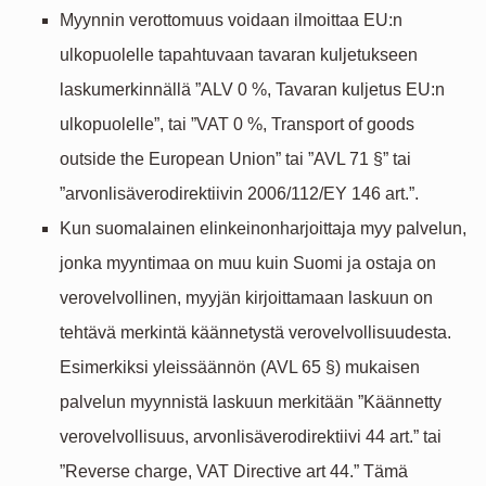
Myynnin verottomuus voidaan ilmoittaa EU:n
ulkopuolelle tapahtuvaan tavaran kuljetukseen
laskumerkinnällä ”ALV 0 %, Tavaran kuljetus EU:n
ulkopuolelle”, tai ”VAT 0 %, Transport of goods
outside the European Union” tai ”AVL 71 §” tai
”arvonlisäverodirektiivin 2006/112/EY 146 art.”.
Kun suomalainen elinkeinonharjoittaja myy palvelun,
jonka myyntimaa on muu kuin Suomi ja ostaja on
verovelvollinen, myyjän kirjoittamaan laskuun on
tehtävä merkintä käännetystä verovelvollisuudesta.
Esimerkiksi yleissäännön (AVL 65 §) mukaisen
palvelun myynnistä laskuun merkitään ”Käännetty
verovelvollisuus, arvonlisäverodirektiivi 44 art.” tai
”Reverse charge, VAT Directive art 44.” Tämä