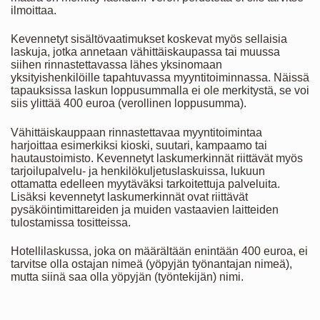
ilmoittaa.
Kevennetyt sisältövaatimukset koskevat myös sellaisia
laskuja, jotka annetaan vähittäiskaupassa tai muussa
siihen rinnastettavassa lähes yksinomaan
yksityishenkilöille tapahtuvassa myyntitoiminnassa. Näissä
tapauksissa laskun loppusummalla ei ole merkitystä, se voi
siis ylittää 400 euroa (verollinen loppusumma).
Vähittäiskauppaan rinnastettavaa myyntitoimintaa
harjoittaa esimerkiksi kioski, suutari, kampaamo tai
hautaustoimisto. Kevennetyt laskumerkinnät riittävät myös
tarjoilupalvelu- ja henkilökuljetuslaskuissa, lukuun
ottamatta edelleen myytäväksi tarkoitettuja palveluita.
Lisäksi kevennetyt laskumerkinnät ovat riittävät
pysäköintimittareiden ja muiden vastaavien laitteiden
tulostamissa tositteissa.
Hotellilaskussa, joka on määrältään enintään 400 euroa, ei
tarvitse olla ostajan nimeä (yöpyjän työnantajan nimeä),
mutta siinä saa olla yöpyjän (työntekijän) nimi.