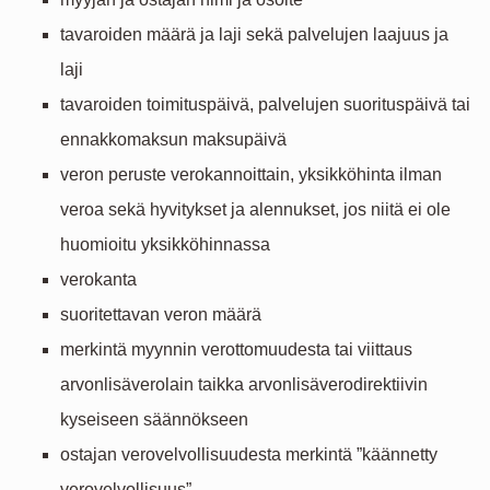
tavaroiden määrä ja laji sekä palvelujen laajuus ja
laji
tavaroiden toimituspäivä, palvelujen suorituspäivä tai
ennakkomaksun maksupäivä
veron peruste verokannoittain, yksikköhinta ilman
veroa sekä hyvitykset ja alennukset, jos niitä ei ole
huomioitu yksikköhinnassa
verokanta
suoritettavan veron määrä
merkintä myynnin verottomuudesta tai viittaus
arvonlisäverolain taikka arvonlisäverodirektiivin
kyseiseen säännökseen
ostajan verovelvollisuudesta merkintä ”käännetty
verovelvollisuus”