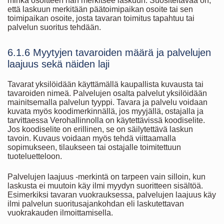
minkä osoitteen hän merkitsee laskuun. Suositeltavaa on,
että laskuun merkitään päätoimipaikan osoite tai sen
toimipaikan osoite, josta tavaran toimitus tapahtuu tai
palvelun suoritus tehdään.
6.1.6 Myytyjen tavaroiden määrä ja palvelujen
laajuus sekä näiden laji
Tavarat yksilöidään käyttämällä kaupallista kuvausta tai
tavaroiden nimeä. Palvelujen osalta palvelut yksilöidään
mainitsemalla palvelun tyyppi. Tavara ja palvelu voidaan
kuvata myös koodimerkinnällä, jos myyjällä, ostajalla ja
tarvittaessa Verohallinnolla on käytettävissä koodiselite.
Jos koodiselite on erillinen, se on säilytettävä laskun
tavoin. Kuvaus voidaan myös tehdä viittaamalla
sopimukseen, tilaukseen tai ostajalle toimitettuun
tuoteluetteloon.
Palvelujen laajuus -merkintä on tarpeen vain silloin, kun
laskusta ei muutoin käy ilmi myydyn suoritteen sisältöä.
Esimerkiksi tavaran vuokrauksessa, palvelujen laajuus käy
ilmi palvelun suoritusajankohdan eli laskutettavan
vuokrakauden ilmoittamisella.