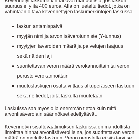
Kevennetyt laskumerkinnät ovat mahdollisia, jos laskun
suuruus ei ylitä 400 euroa. Alla on lueteltu tiedot, jotka on
vähintään oltava kevennettyjen laskumerkintöjen laskussa.
laskun antamispäivä
myyjän nimi ja arvonlisäverotunniste (Y-tunnus)
myytyjen tavaroiden määrä ja palvelujen laajuus
sekä näiden laji
suoritettavan veron määrä verokannoittain tai veron
peruste verokannoittain
muutoslaskujen osalta viittaus alkuperäiseen laskuun
sekä ne tiedot, joita laskulla muutetaan
Laskuissa saa myös olla enemmän tietoa kuin mitä
arvonlisäverolain säännökset edellyttävät.
Kevennetyn sisältövaatimuksen laskuissa on mahdollista
ilmoittaa hinnat arvonlisäverollisina, jos suoritettavan veron
määrä on merkitty laskuun. Veron perustetta ei siis tarvitse