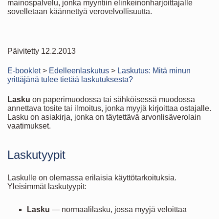
mainospalvelu, jonka myyntiin elinkeinonharjoittajalle
sovelletaan käännettyä verovelvollisuutta.
Päivitetty 12.2.2013
E-booklet
>
Edelleenlaskutus
>
Laskutus: Mitä minun
yrittäjänä tulee tietää laskutuksesta?
Lasku
on paperimuodossa tai sähköisessä muodossa
annettava tosite tai ilmoitus, jonka myyjä kirjoittaa ostajalle.
Lasku on asiakirja, jonka on täytettävä arvonlisäverolain
vaatimukset.
Laskutyypit
Laskulle on olemassa erilaisia käyttötarkoituksia.
Yleisimmät laskutyypit:
Lasku
— normaalilasku, jossa myyjä veloittaa