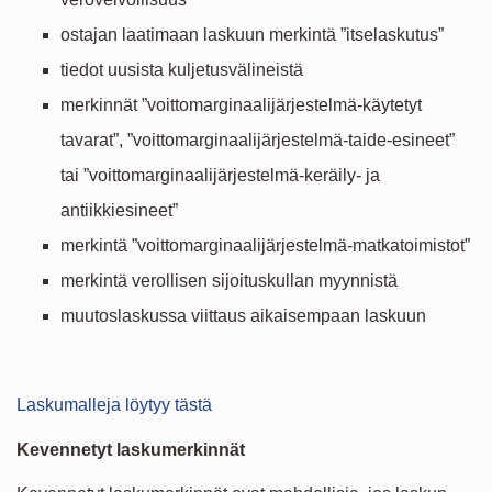
ostajan laatimaan laskuun merkintä ”itselaskutus”
tiedot uusista kuljetusvälineistä
merkinnät ”voittomarginaalijärjestelmä-käytetyt
tavarat”, ”voittomarginaalijärjestelmä-taide-esineet”
tai ”voittomarginaalijärjestelmä-keräily- ja
antiikkiesineet”
merkintä ”voittomarginaalijärjestelmä-matkatoimistot”
merkintä verollisen sijoituskullan myynnistä
muutoslaskussa viittaus aikaisempaan laskuun
Laskumalleja löytyy tästä
Kevennetyt laskumerkinnät