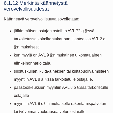
6.1.12 Merkintä käännetystä
verovelvollisuudesta
Käännettyä verovelvollisuutta sovelletaan:
jälkimmäisen ostajan ostoihin AVL 72 g §:ssä
tarkoitetussa kolmikantakaupan tilanteessa AVL 2 a
§:n mukaisesti
kun myyjä on AVL 9 §:n mukainen ulkomaalainen
elinkeinonharjoittaja,
sijoituskullan, kulta-aineksen tai kultapuolivalmisteen
myyntiin AVL 8 a §:ssä tarkoitetulle ostajalle,
päästöoikeuksien myyntiin AVL 8 b §:ssä tarkoitetulle
ostajalle
myyntiin AVL 8 c §:n mukaiselle rakentamispalvelun
tai työvoimanvuokrauspalvelun ostajalle