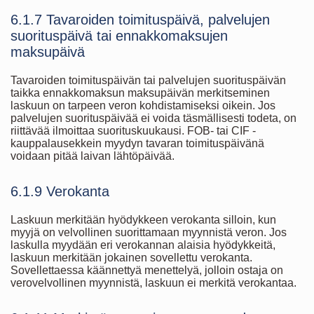
6.1.7 Tavaroiden toimituspäivä, palvelujen
suorituspäivä tai ennakkomaksujen
maksupäivä
Tavaroiden toimituspäivän tai palvelujen suorituspäivän
taikka ennakkomaksun maksupäivän merkitseminen
laskuun on tarpeen veron kohdistamiseksi oikein. Jos
palvelujen suorituspäivää ei voida täsmällisesti todeta, on
riittävää ilmoittaa suorituskuukausi. FOB- tai CIF -
kauppalausekkein myydyn tavaran toimituspäivänä
voidaan pitää laivan lähtöpäivää.
6.1.9 Verokanta
Laskuun merkitään hyödykkeen verokanta silloin, kun
myyjä on velvollinen suorittamaan myynnistä veron. Jos
laskulla myydään eri verokannan alaisia hyödykkeitä,
laskuun merkitään jokainen sovellettu verokanta.
Sovellettaessa käännettyä menettelyä, jolloin ostaja on
verovelvollinen myynnistä, laskuun ei merkitä verokantaa.