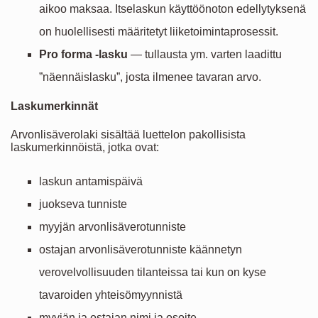
aikoo maksaa. Itselaskun käyttöönoton edellytyksenä
on huolellisesti määritetyt liiketoimintaprosessit.
Pro forma -lasku
— tullausta ym. varten laadittu
”näennäislasku”, josta ilmenee tavaran arvo.
Laskumerkinnät
Arvonlisäverolaki sisältää luettelon pakollisista
laskumerkinnöistä, jotka ovat:
laskun antamispäivä
juokseva tunniste
myyjän arvonlisäverotunniste
ostajan arvonlisäverotunniste käännetyn
verovelvollisuuden tilanteissa tai kun on kyse
tavaroiden yhteisömyynnistä
myyjän ja ostajan nimi ja osoite