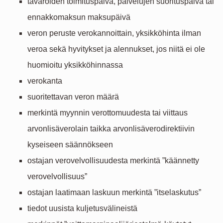
tavaroiden toimituspäivä, palvelujen suorituspäivä tai
ennakkomaksun maksupäivä
veron peruste verokannoittain, yksikköhinta ilman
veroa sekä hyvitykset ja alennukset, jos niitä ei ole
huomioitu yksikköhinnassa
verokanta
suoritettavan veron määrä
merkintä myynnin verottomuudesta tai viittaus
arvonlisäverolain taikka arvonlisäverodirektiivin
kyseiseen säännökseen
ostajan verovelvollisuudesta merkintä ”käännetty
verovelvollisuus”
ostajan laatimaan laskuun merkintä ”itselaskutus”
tiedot uusista kuljetusvälineistä