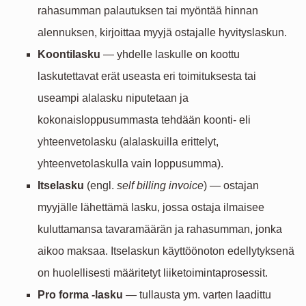
rahasumman palautuksen tai myöntää hinnan
alennuksen, kirjoittaa myyjä ostajalle hyvityslaskun.
Koontilasku
— yhdelle laskulle on koottu
laskutettavat erät useasta eri toimituksesta tai
useampi alalasku niputetaan ja
kokonaisloppusummasta tehdään koonti- eli
yhteenvetolasku (alalaskuilla erittelyt,
yhteenvetolaskulla vain loppusumma).
Itselasku
(engl.
self billing invoice
) — ostajan
myyjälle lähettämä lasku, jossa ostaja ilmaisee
kuluttamansa tavaramäärän ja rahasumman, jonka
aikoo maksaa. Itselaskun käyttöönoton edellytyksenä
on huolellisesti määritetyt liiketoimintaprosessit.
Pro forma -lasku
— tullausta ym. varten laadittu