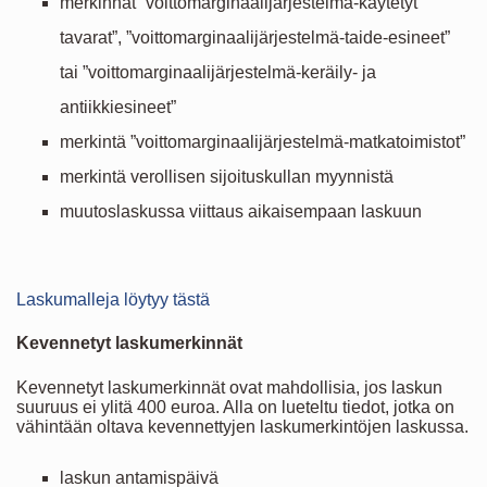
merkinnät ”voittomarginaalijärjestelmä-käytetyt
tavarat”, ”voittomarginaalijärjestelmä-taide-esineet”
tai ”voittomarginaalijärjestelmä-keräily- ja
antiikkiesineet”
merkintä ”voittomarginaalijärjestelmä-matkatoimistot”
merkintä verollisen sijoituskullan myynnistä
muutoslaskussa viittaus aikaisempaan laskuun
Laskumalleja löytyy tästä
Kevennetyt laskumerkinnät
Kevennetyt laskumerkinnät ovat mahdollisia, jos laskun
suuruus ei ylitä 400 euroa. Alla on lueteltu tiedot, jotka on
vähintään oltava kevennettyjen laskumerkintöjen laskussa.
laskun antamispäivä