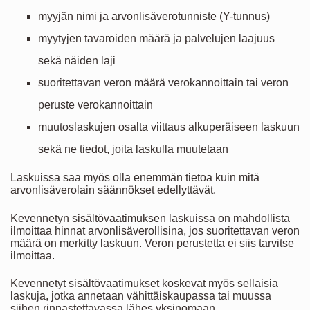
myyjän nimi ja arvonlisäverotunniste (Y-tunnus)
myytyjen tavaroiden määrä ja palvelujen laajuus
sekä näiden laji
suoritettavan veron määrä verokannoittain tai veron
peruste verokannoittain
muutoslaskujen osalta viittaus alkuperäiseen laskuun
sekä ne tiedot, joita laskulla muutetaan
Laskuissa saa myös olla enemmän tietoa kuin mitä
arvonlisäverolain säännökset edellyttävät.
Kevennetyn sisältövaatimuksen laskuissa on mahdollista
ilmoittaa hinnat arvonlisäverollisina, jos suoritettavan veron
määrä on merkitty laskuun. Veron perustetta ei siis tarvitse
ilmoittaa.
Kevennetyt sisältövaatimukset koskevat myös sellaisia
laskuja, jotka annetaan vähittäiskaupassa tai muussa
siihen rinnastettavassa lähes yksinomaan