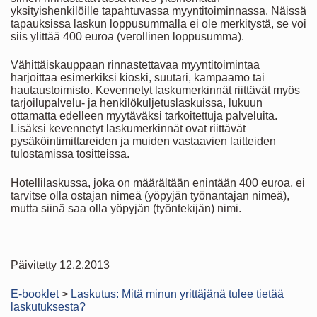
yksityishenkilöille tapahtuvassa myyntitoiminnassa. Näissä
tapauksissa laskun loppusummalla ei ole merkitystä, se voi
siis ylittää 400 euroa (verollinen loppusumma).
Vähittäiskauppaan rinnastettavaa myyntitoimintaa
harjoittaa esimerkiksi kioski, suutari, kampaamo tai
hautaustoimisto. Kevennetyt laskumerkinnät riittävät myös
tarjoilupalvelu- ja henkilökuljetuslaskuissa, lukuun
ottamatta edelleen myytäväksi tarkoitettuja palveluita.
Lisäksi kevennetyt laskumerkinnät ovat riittävät
pysäköintimittareiden ja muiden vastaavien laitteiden
tulostamissa tositteissa.
Hotellilaskussa, joka on määrältään enintään 400 euroa, ei
tarvitse olla ostajan nimeä (yöpyjän työnantajan nimeä),
mutta siinä saa olla yöpyjän (työntekijän) nimi.
Päivitetty 12.2.2013
E-booklet
>
Laskutus: Mitä minun yrittäjänä tulee tietää
laskutuksesta?