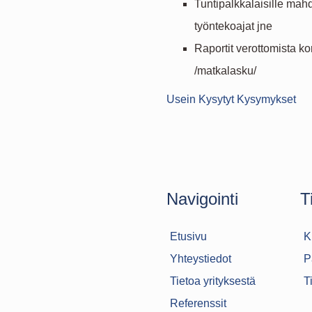
Tuntipalkkalaisille mahd
työntekoajat jne
Raportit verottomista kor
/matkalasku/
Usein Kysytyt Kysymykset
Navigointi
T
Etusivu
K
Yhteystiedot
P
Tietoa yrityksestä
T
Referenssit