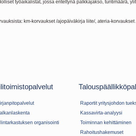
olliset työaikalistat, jossa eriteltynä palkkajakso, tuntimäärä, y
vauksista: km-korvaukset /ajopäiväkirja liite/, ateria-korvaukset 
ilitoimistopalvelut
Talouspäällikköpal
irjanpitopalvelut
Raportit yritysjohdon tuek
alkanlaskenta
Kassavirta-analyysi
ilintarkastuksen organisointi
Toiminnan kehittäminen
Rahoitushakemuset