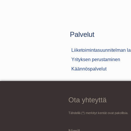
Palvelut
Liiketoimintasuunnitelman l
Yrityksen perustaminen
Käännöspalvelut
Ota yhteyttä
Tähdellä (*) merkityt kentät ovat pakollisia.