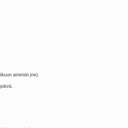
ikuun aineisto jne).
upäivä.