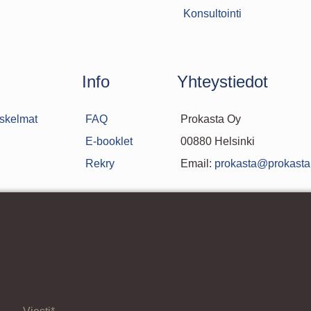
Konsultointi
Info
Yhteystiedot
askelmat
FAQ
Prokasta Oy
E-booklet
00880 Helsinki
Rekry
Email:
prokasta@prokasta.