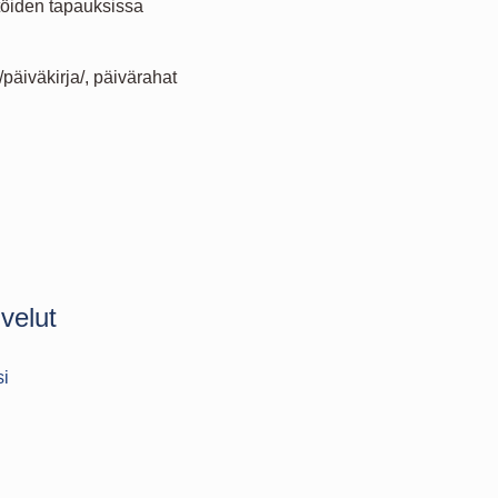
litöiden tapauksissa
/päiväkirja/, päivärahat
velut
si