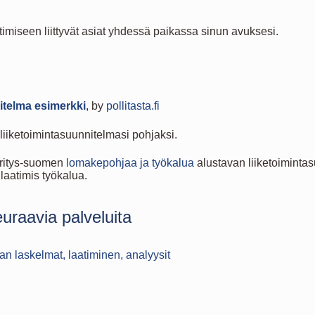
imiseen liittyvät asiat yhdessä paikassa sinun avuksesi.
itelma esimerkki
, by
pollitasta.fi
liiketoimintasuunnitelmasi pohjaksi.
 Yritys-suomen
lomakepohjaa ja työkalua
alustavan liiketoimintas
laatimis työkalua.
raavia palveluita
an laskelmat, laatiminen, analyysit