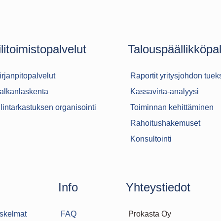
ilitoimistopalvelut
Talouspäällikköpal
irjanpitopalvelut
Raportit yritysjohdon tuek
alkanlaskenta
Kassavirta-analyysi
ilintarkastuksen organisointi
Toiminnan kehittäminen
Rahoitushakemuset
Konsultointi
Info
Yhteystiedot
askelmat
FAQ
Prokasta Oy