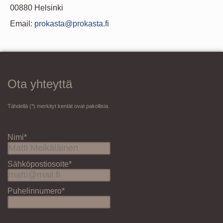
00880 Helsinki
Email:
prokasta@prokasta.fi
Ota yhteyttä
Tähdellä (*) merkityt kentät ovat pakollisia.
Nimi*
Sähköpostiosoite*
Puhelinnumero*