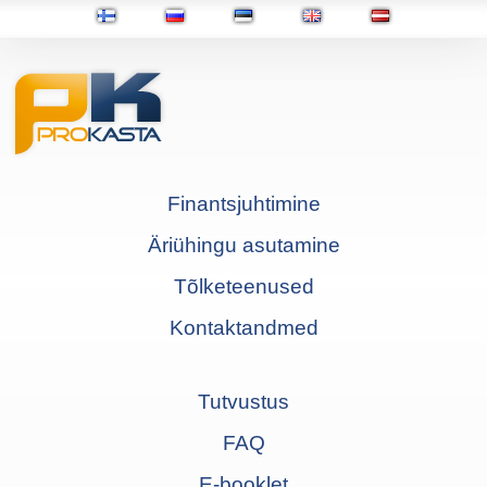
Finantsjuhtimine
Äriühingu asutamine
Tõlketeenused
Kontaktandmed
Tutvustus
FAQ
E-booklet