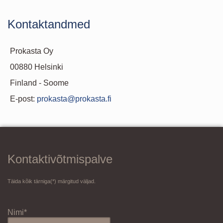
Kontaktandmed
Prokasta Oy
00880 Helsinki
Finland - Soome
E-post:
prokasta@prokasta.fi
Kontaktivõtmispalve
Täida kõik tärniga(*) märgitud väljad.
Nimi*