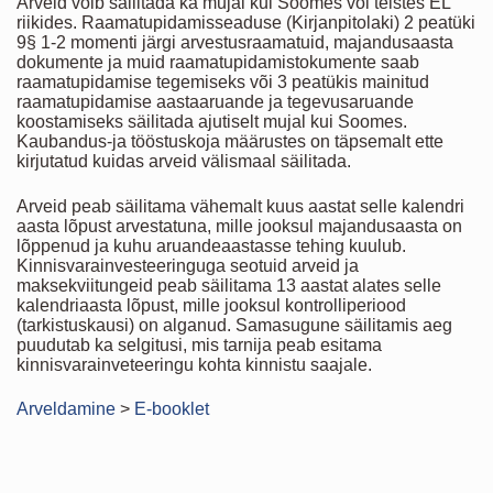
Arveid võib säilitada ka mujal kui Soomes või teistes EL
riikides. Raamatupidamisseaduse (Kirjanpitolaki) 2 peatüki
9§ 1-2 momenti järgi arvestusraamatuid, majandusaasta
dokumente ja muid raamatupidamistokumente saab
raamatupidamise tegemiseks või 3 peatükis mainitud
raamatupidamise aastaaruande ja tegevusaruande
koostamiseks säilitada ajutiselt mujal kui Soomes.
Kaubandus-ja tööstuskoja määrustes on täpsemalt ette
kirjutatud kuidas arveid välismaal säilitada.
Arveid peab säilitama vähemalt kuus aastat selle kalendri
aasta lõpust arvestatuna, mille jooksul majandusaasta on
lõppenud ja kuhu aruandeaastasse tehing kuulub.
Kinnisvarainvesteeringuga seotuid arveid ja
maksekviitungeid peab säilitama 13 aastat alates selle
kalendriaasta lõpust, mille jooksul kontrolliperiood
(tarkistuskausi) on alganud. Samasugune säilitamis aeg
puudutab ka selgitusi, mis tarnija peab esitama
kinnisvarainveteeringu kohta kinnistu saajale.
Arveldamine
>
E-booklet