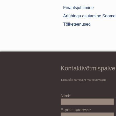
Finantsjuhtimine
Äriühingu asutamine Soome
Tõlketeenused
Kontaktivõtmispalve
Täida kõik tärniga(*) märgitud väljad.
Nimi*
E-posti aadress*