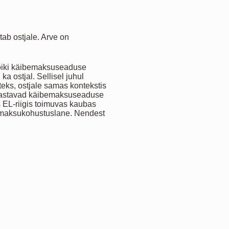
tab ostjale. Arve on
kõiki käibemaksuseaduse
a ostjal. Sellisel juhul
eks, ostjale samas kontekstis
d vastavad käibemaksuseaduse
s EL-riigis toimuvas kaubas
l maksukohustuslane. Nendest