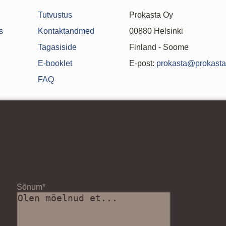
Tutvustus
Prokasta Oy
s
Kontaktandmed
00880 Helsinki
Tagasiside
Finland - Soome
E-booklet
E-post:
prokasta@prokasta.
FAQ
Sõnum*