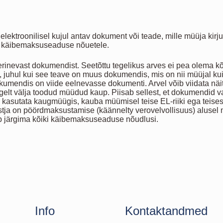
elektroonilisel kujul antav dokument või teade, mille müüja kirju
 käibemaksuseaduse nõuetele.
rinevast dokumendist. Seetõttu tegelikus arves ei pea olema 
 juhul kui see teave on muus dokumendis, mis on nii müüjal kui k
umendis on viide eelnevasse dokumenti. Arvel võib viidata näit
lgelt välja toodud müüdud kaup. Piisab sellest, et dokumendi
ei kasutata kaugmüügis, kauba müümisel teise EL-riiki ega teise
ostja on pöördmaksustamise (käännelty verovelvollisuus) aluse
b järgima kõiki käibemaksuseaduse nõudlusi.
Info
Kontaktandmed