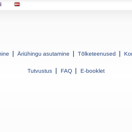
mine
Äriühingu asutamine
Tõlketeenused
Ko
Tutvustus
FAQ
E-booklet