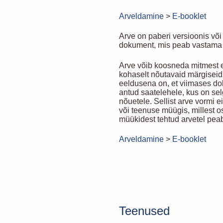
Arveldamine
>
E-booklet
Arve on paberi versioonis või 
dokument, mis peab vastama
Arve võib koosneda mitmest e
kohaselt nõutavaid märgiseid,
eeldusena on, et viimases dok
antud saatelehele, kus on se
nõuetele. Sellist arve vormi 
või teenuse müügis, millest 
müükidest tehtud arvetel pea
Arveldamine
>
E-booklet
Teenused