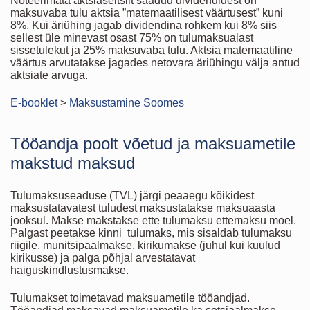
Noteerimata aktsiaseltsilt saadud dividendidest on
maksuvaba tulu aktsia ”matemaatilisest väärtusest” kuni
8%. Kui äriühing jagab dividendina rohkem kui 8% siis
sellest üle minevast osast 75% on tulumaksualast
sissetulekut ja 25% maksuvaba tulu. Aktsia matemaatiline
väärtus arvutatakse jagades netovara äriühingu välja antud
aktsiate arvuga.
E-booklet
>
Maksustamine Soomes
Tööandja poolt võetud ja maksuametile
makstud maksud
Tulumaksuseaduse (TVL) järgi peaaegu kõikidest
maksustatavatest tuludest maksustatakse maksuaasta
jooksul. Makse makstakse ette tulumaksu ettemaksu moel.
Palgast peetakse kinni tulumaks, mis sisaldab tulumaksu
riigile, munitsipaalmakse, kirikumakse (juhul kui kuulud
kirikusse) ja palga põhjal arvestatavat
haiguskindlustusmakse.
Tulumakset toimetavad maksuametile tööandjad.