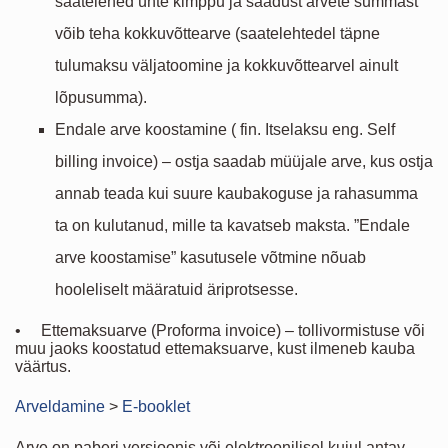
saatelehed ühte kimppu ja saadust arvete summast
võib teha kokkuvõttearve (saatelehtedel täpne
tulumaksu väljatoomine ja kokkuvõttearvel ainult
lõpusumma).
Endale arve koostamine ( fin. Itselaksu eng. Self
billing invoice) – ostja saadab müüjale arve, kus ostja
annab teada kui suure kaubakoguse ja rahasumma
ta on kulutanud, mille ta kavatseb maksta. ”Endale
arve koostamise” kasutusele võtmine nõuab
hooleliselt määratuid äriprotsesse.
• Ettemaksuarve (Proforma invoice) – tollivormistuse või
muu jaoks koostatud ettemaksuarve, kust ilmeneb kauba
väärtus.
Arveldamine
>
E-booklet
Arve on paberi versioonis või elektroonilisel kujul antav