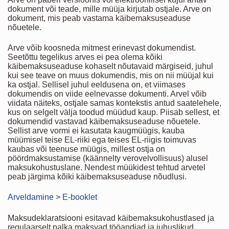
dokument või teade, mille müüja kirjutab ostjale. Arve on
dokument, mis peab vastama käibemaksuseaduse
nõuetele.
Arve võib koosneda mitmest erinevast dokumendist.
Seetõttu tegelikus arves ei pea olema kõiki
käibemaksuseaduse kohaselt nõutavaid märgiseid, juhul
kui see teave on muus dokumendis, mis on nii müüjal kui
ka ostjal. Sellisel juhul eeldusena on, et viimases
dokumendis on viide eelnevasse dokumenti. Arvel võib
viidata näiteks, ostjale samas kontekstis antud saatelehele,
kus on selgelt välja toodud müüdud kaup. Piisab sellest, et
dokumendid vastavad käibemaksuseaduse nõuetele.
Sellist arve vormi ei kasutata kaugmüügis, kauba
müümisel teise EL-riiki ega teises EL-riigis toimuvas
kaubas või teenuse müügis, millest ostja on
pöördmaksustamise (käännelty verovelvollisuus) alusel
maksukohustuslane. Nendest müükidest tehtud arvetel
peab järgima kõiki käibemaksuseaduse nõudlusi.
Arveldamine
>
E-booklet
Maksudeklaratsiooni esitavad käibemaksukohustlased ja
regulaarselt palka maksvad tööandjad ja juhuslikud