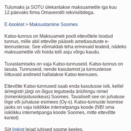
Tulumaks ja SOTU úlekantakse maksuametile iga kuu
12.päevaks firma Omaverotili rekvisiitidega.
E-booklet
>
Maksustamine Soomes
Katso-tunnus on Maksuameti poolt ettevõtele loodud
tunnus, mille abil ettevõte pääseb ametiasutuste e-
teenustesse. See võimaldab teha erinevaid teateid, näiteks
maksuametile või hoida tolli asju võrgu kaudu.
Tuvastamiseks on vaja Katso-tunnuseid. Katso-tunnus on
tasuta. Tunnuseid, nende kasutamist ja tunnustesse
liittuvaid andmeid hallatakse Katso-teenuses.
Ettevõtte Katso-tunnused saab enda kasutusse isik, kellel
äriregistri järgi on õigus tegutseda äriühingu nimel
(nimenkirjoitusoikeus) Soomes. Tavaliselt see on juhatuse
liige või juhatuse esimees (Oy-s). Katso-tunnuste loomise
jaoks on vaja isiklikke internetpanga koode (NB! oma
isiklikku internetipanga koode Soomes, mitte ettevõtte
kontot)
Siit
linkist
leiad juhised soome keeles.