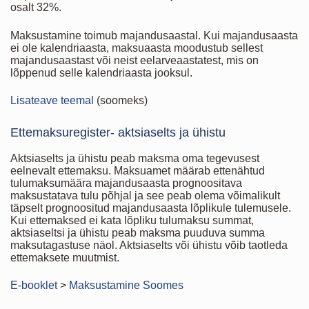
osalt 32%.
Maksustamine toimub majandusaastal. Kui majandusaasta
ei ole kalendriaasta, maksuaasta moodustub sellest
majandusaastast või neist eelarveaastatest, mis on
lõppenud selle kalendriaasta jooksul.
Lisateave teemal
(soomeks)
Ettemaksuregister- aktsiaselts ja ühistu
Aktsiaselts ja ühistu peab maksma oma tegevusest
eelnevalt ettemaksu. Maksuamet määrab ettenähtud
tulumaksumäära majandusaasta prognoositava
maksustatava tulu põhjal ja see peab olema võimalikult
täpselt prognoositud majandusaasta lõplikule tulemusele.
Kui ettemaksed ei kata lõpliku tulumaksu summat,
aktsiaseltsi ja ühistu peab maksma puuduva summa
maksutagastuse näol. Aktsiaselts või ühistu võib taotleda
ettemaksete muutmist.
E-booklet
>
Maksustamine Soomes