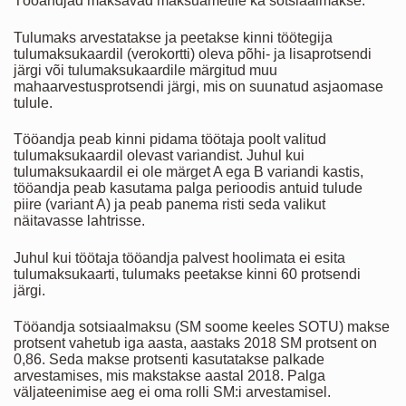
Tööandjad maksavad maksuametile ka sotsiaalmakse.
Tulumaks arvestatakse ja peetakse kinni töötegija
tulumaksukaardil (verokortti) oleva põhi- ja lisaprotsendi
järgi või tulumaksukaardile märgitud muu
mahaarvestusprotsendi järgi, mis on suunatud asjaomase
tulule.
Tööandja peab kinni pidama töötaja poolt valitud
tulumaksukaardil olevast variandist. Juhul kui
tulumaksukaardil ei ole märget A ega B variandi kastis,
tööandja peab kasutama palga perioodis antuid tulude
piire (variant A) ja peab panema risti seda valikut
näitavasse lahtrisse.
Juhul kui töötaja tööandja palvest hoolimata ei esita
tulumaksukaarti, tulumaks peetakse kinni 60 protsendi
järgi.
Tööandja sotsiaalmaksu (SM soome keeles SOTU) makse
protsent vahetub iga aasta, aastaks 2018 SM protsent on
0,86. Seda makse protsenti kasutatakse palkade
arvestamises, mis makstakse aastal 2018. Palga
väljateenimise aeg ei oma rolli SM:i arvestamisel.