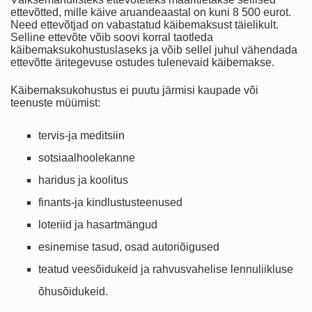
ettevõtted, mille käive aruandeaastal on kuni 8 500 eurot.
Need ettevõtjad on vabastatud käibemaksust täielikult.
Selline ettevõte võib soovi korral taotleda
käibemaksukohustuslaseks ja võib sellel juhul vähendada
ettevõtte äritegevuse ostudes tulenevaid käibemakse.
Käibemaksukohustus ei puutu järmisi kaupade või
teenuste müümist:
tervis-ja meditsiin
sotsiaalhoolekanne
haridus ja koolitus
finants-ja kindlustusteenused
loteriid ja hasartmängud
esinemise tasud, osad autoriõigused
teatud veesõidukeid ja rahvusvahelise lennuliikluse
õhusõidukeid.