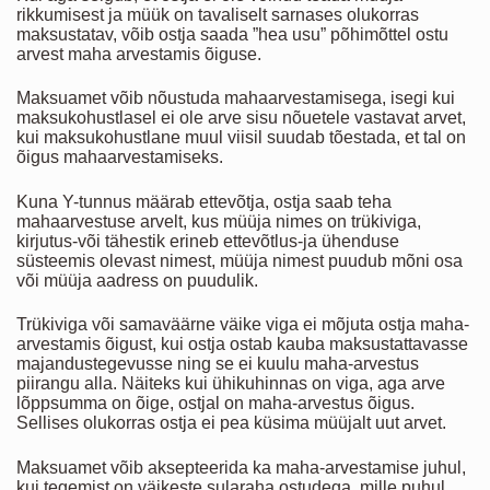
rikkumisest ja müük on tavaliselt sarnases olukorras
maksustatav, võib ostja saada ”hea usu” põhimõttel ostu
arvest maha arvestamis õiguse.
Maksuamet võib nõustuda mahaarvestamisega, isegi kui
maksukohustlasel ei ole arve sisu nõuetele vastavat arvet,
kui maksukohustlane muul viisil suudab tõestada, et tal on
õigus mahaarvestamiseks.
Kuna Y-tunnus määrab ettevõtja, ostja saab teha
mahaarvestuse arvelt, kus müüja nimes on trükiviga,
kirjutus-või tähestik erineb ettevõtlus-ja ühenduse
süsteemis olevast nimest, müüja nimest puudub mõni osa
või müüja aadress on puudulik.
Trükiviga või samaväärne väike viga ei mõjuta ostja maha-
arvestamis õigust, kui ostja ostab kauba maksustattavasse
majandustegevusse ning se ei kuulu maha-arvestus
piirangu alla. Näiteks kui ühikuhinnas on viga, aga arve
lõppsumma on õige, ostjal on maha-arvestus õigus.
Sellises olukorras ostja ei pea küsima müüjalt uut arvet.
Maksuamet võib aksepteerida ka maha-arvestamise juhul,
kui tegemist on väikeste sularaha ostudega, mille puhul