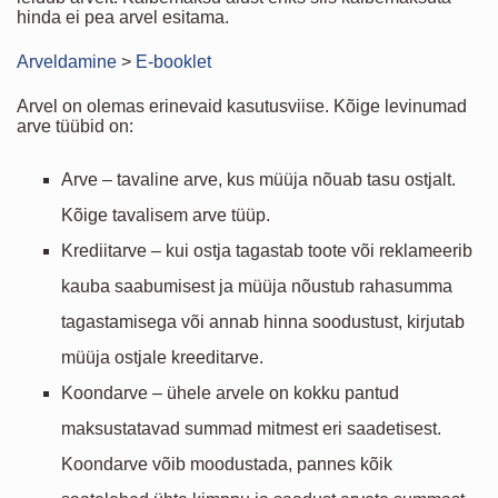
hinda ei pea arvel esitama.
Arveldamine
>
E-booklet
Arvel on olemas erinevaid kasutusviise. Kõige levinumad
arve tüübid on:
Arve – tavaline arve, kus müüja nõuab tasu ostjalt.
Kõige tavalisem arve tüüp.
Krediitarve – kui ostja tagastab toote või reklameerib
kauba saabumisest ja müüja nõustub rahasumma
tagastamisega või annab hinna soodustust, kirjutab
müüja ostjale kreeditarve.
Koondarve – ühele arvele on kokku pantud
maksustatavad summad mitmest eri saadetisest.
Koondarve võib moodustada, pannes kõik