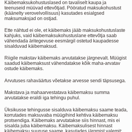
Käibemaksukohustuslased on tavaliselt kaupa ja
teenuseid müüvad ettevõtjad. Pööratud maksukohustust
(käänelty verovelvollisuus) kasutades esialgsed
maksumaksjad on ostjad.
Ette nähtud ei ole, et käibemaks jääb maksukohustuslaste
kahjuks, vaid käibemaksukohustuslane ettevõtja saab
vähendada äritegevuse eesmärgil ostetud kaupadesse
sisalduvad käibemaksud.
Riigile makstav käibemaks arvutatakse järgnevalt. Müügist
saadud käibemaksust vähendatakse kõik maha-arvatav
ostude käibemaks.
Arvutuses rahaväärtus võetakse arvesse sendi täpsusega.
Makstava ja mahaarvestatava käibemaksu summa
arvutatakse eraldi iga tehingu puhul.
Üksikusse tehingusse sisalduva käibemaksu saame teada,
korrutades maksuvaba müügihind kehtiva käibemaksu
protsendiga. Käibemaks arvutatakse siis hinnast, mis ei
sisalda juba käibemaksu. Käibemaksulisest hinnast
käibemaksu suuruse saame, kasutades järgmist valemit: