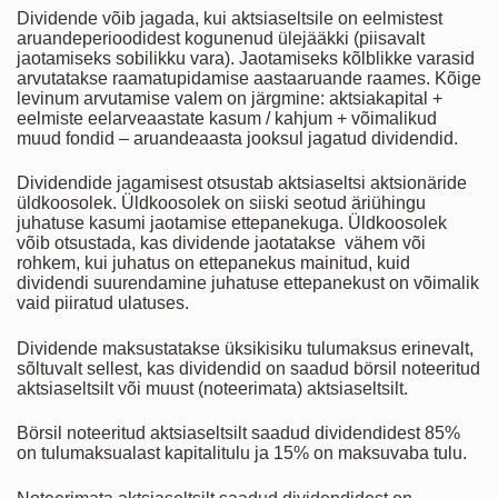
Dividende võib jagada, kui aktsiaseltsile on eelmistest
aruandeperioodidest kogunenud ülejääkki (piisavalt
jaotamiseks sobilikku vara). Jaotamiseks kõlblikke varasid
arvutatakse raamatupidamise aastaaruande raames. Kõige
levinum arvutamise valem on järgmine: aktsiakapital +
eelmiste eelarveaastate kasum / kahjum + võimalikud
muud fondid – aruandeaasta jooksul jagatud dividendid.
Dividendide jagamisest otsustab aktsiaseltsi aktsionäride
üldkoosolek. Üldkoosolek on siiski seotud äriühingu
juhatuse kasumi jaotamise ettepanekuga. Üldkoosolek
võib otsustada, kas dividende jaotatakse vähem või
rohkem, kui juhatus on ettepanekus mainitud, kuid
dividendi suurendamine juhatuse ettepanekust on võimalik
vaid piiratud ulatuses.
Dividende maksustatakse üksikisiku tulumaksus erinevalt,
sõltuvalt sellest, kas dividendid on saadud börsil noteeritud
aktsiaseltsilt või muust (noteerimata) aktsiaseltsilt.
Börsil noteeritud aktsiaseltsilt saadud dividendidest 85%
on tulumaksualast kapitalitulu ja 15% on maksuvaba tulu.