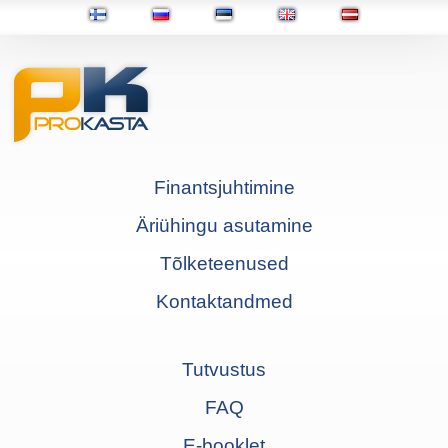
Finantsjuhtimine
Äriühingu asutamine
Tõlketeenused
Kontaktandmed
Tutvustus
FAQ
E-booklet