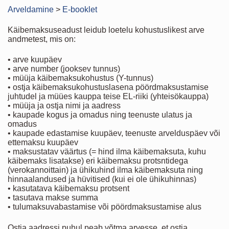
Arveldamine
>
E-booklet
Käibemaksuseadust leidub loetelu kohustuslikest arve
andmetest, mis on:
• arve kuupäev
• arve number (jooksev tunnus)
• müüja käibemaksukohustus (Y-tunnus)
• ostja käibemaksukohustuslasena pöördmaksustamise
juhtudel ja müües kauppa teise EL-riiki (yhteisökauppa)
• müüja ja ostja nimi ja aadress
• kaupade kogus ja omadus ning teenuste ulatus ja
omadus
• kaupade edastamise kuupäev, teenuste arvelduspäev või
ettemaksu kuupäev
• maksustatav väärtus (= hind ilma käibemaksuta, kuhu
käibemaks lisatakse) eri käibemaksu protsntidega
(verokannoittain) ja ühikuhind ilma käibemaksuta ning
hinnaalandused ja hüvitised (kui ei ole ühikuhinnas)
• kasutatava käibemaksu protsent
• tasutava makse summa
• tulumaksuvabastamise või pöördmaksustamise alus
Ostja aadressi puhul peab võtma arvesse, et ostja