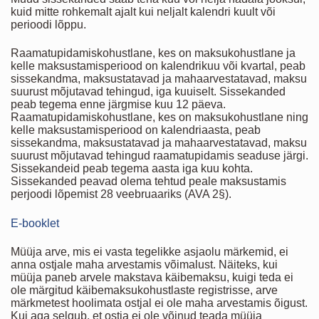
kuid mitte rohkemalt ajalt kui neljalt kalendri kuult või
perioodi lõppu.
Raamatupidamiskohustlane, kes on maksukohustlane ja
kelle maksustamisperiood on kalendrikuu või kvartal, peab
sissekandma, maksustatavad ja mahaarvestatavad, maksu
suurust mõjutavad tehingud, iga kuuiselt. Sissekanded
peab tegema enne järgmise kuu 12 päeva.
Raamatupidamiskohustlane, kes on maksukohustlane ning
kelle maksustamisperiood on kalendriaasta, peab
sissekandma, maksustatavad ja mahaarvestatavad, maksu
suurust mõjutavad tehingud raamatupidamis seaduse järgi.
Sissekandeid peab tegema aasta iga kuu kohta.
Sissekanded peavad olema tehtud peale maksustamis
perjoodi lõpemist 28 veebruaariks (AVA 2§).
E-booklet
Müüja arve, mis ei vasta tegelikke asjaolu märkemid, ei
anna ostjale maha arvestamis võimalust. Näiteks, kui
müüja paneb arvele makstava käibemaksu, kuigi teda ei
ole märgitud käibemaksukohustlaste registrisse, arve
märkmetest hoolimata ostjal ei ole maha arvestamis õigust.
Kui aga selgub, et ostja ei ole võinud teada müüja