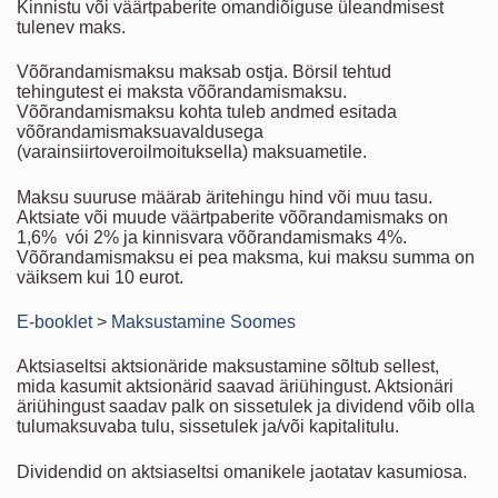
Kinnistu või väärtpaberite omandiõiguse üleandmisest
tulenev maks.
Võõrandamismaksu maksab ostja. Börsil tehtud
tehingutest ei maksta võõrandamismaksu.
Võõrandamismaksu kohta tuleb andmed esitada
võõrandamismaksuavaldusega
(varainsiirtoveroilmoituksella) maksuametile.
Maksu suuruse määrab äritehingu hind või muu tasu.
Aktsiate või muude väärtpaberite võõrandamismaks on
1,6% vói 2% ja kinnisvara võõrandamismaks 4%.
Võõrandamismaksu ei pea maksma, kui maksu summa on
väiksem kui 10 eurot.
E-booklet
>
Maksustamine Soomes
Aktsiaseltsi aktsionäride maksustamine sõltub sellest,
mida kasumit aktsionärid saavad äriühingust. Aktsionäri
äriühingust saadav palk on sissetulek ja dividend võib olla
tulumaksuvaba tulu, sissetulek ja/või kapitalitulu.
Dividendid on aktsiaseltsi omanikele jaotatav kasumiosa.