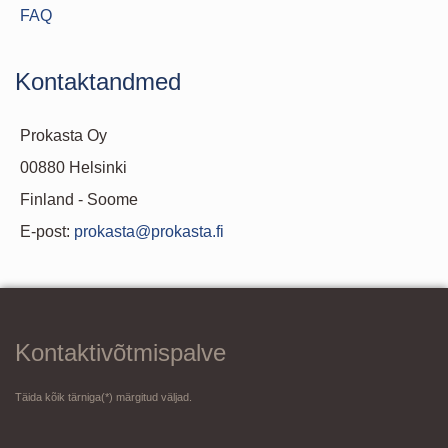
FAQ
Kontaktandmed
Prokasta Oy
00880 Helsinki
Finland - Soome
E-post:
prokasta@prokasta.fi
Kontaktivõtmispalve
Täida kõik tärniga(*) märgitud väljad.