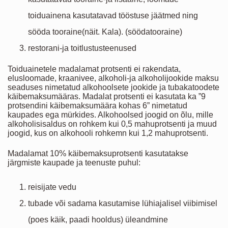
toiduainena kasutatavad tööstuse jäätmed ning
sööda tooraine(näit. Kala). (söödatooraine)
restorani-ja toitlustusteenused
Toiduainetele madalamat protsenti ei rakendata,
elusloomade, kraanivee, alkoholi-ja alkoholijookide maksu
seaduses nimetatud alkohoolsete jookide ja tubakatoodete
käibemaksumääras. Madalat protsenti ei kasutata ka ”9
protsendini käibemaksumäära kohas 6” nimetatud
kaupades ega mürkides. Alkohoolsed joogid on õlu, mille
alkoholisisaldus on rohkem kui 0,5 mahuprotsenti ja muud
joogid, kus on alkohooli rohkemn kui 1,2 mahuprotsenti.
Madalamat 10% käibemaksuprotsenti kasutatakse
järgmiste kaupade ja teenuste puhul:
reisijate vedu
tubade või sadama kasutamise lühiajalisel viibimisel
(poes käik, paadi hooldus) üleandmine