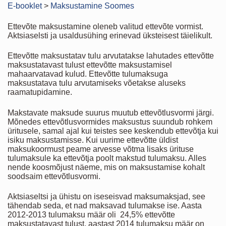
E-booklet
>
Maksustamine Soomes
Ettevõte maksustamine oleneb valitud ettevõte vormist.
Aktsiaselsti ja usaldusühing erinevad üksteisest täielikult.
Ettevõtte maksustatav tulu arvutatakse lahutades ettevõtte
maksustatavast tulust ettevõtte maksustamisel
mahaarvatavad kulud. Ettevõtte tulumaksuga
maksustatava tulu arvutamiseks võetakse aluseks
raamatupidamine.
Makstavate maksude suurus muutub ettevõtlusvormi järgi.
Mõnedes ettevõtlusvormides maksustus suundub rohkem
üritusele, samal ajal kui teistes see keskendub ettevõtja kui
isiku maksustamisse. Kui uurime ettevõtte üldist
maksukoormust peame arvesse võtma lisaks ürituse
tulumaksule ka ettevõtja poolt makstud tulumaksu. Alles
nende koosmõjust näeme, mis on maksustamise kohalt
soodsaim ettevõtlusvormi.
Aktsiaseltsi ja ühistu on iseseisvad maksumaksjad, see
tähendab seda, et nad maksavad tulumakse ise. Aasta
2012-2013 tulumaksu määr oli 24,5% ettevõtte
maksustatavast tulust, aastast 2014 tulumaksu määr on