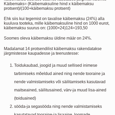
Käibemaks= (Käibemaksuline hind x käibemaksu
protsent)/(100+käibemaksu protsent)
Ehk siis kui tegemist on tavalise käibemaksu (24%) alla
kuuluva tooteka, mille käibemaksuline hind on 1000 eurot,
käibemaksu suurus on: (1000×24)124=193,50
Soomes oleva käibemaksu üldine määr on 24%.
Madalamat 14 protsendilist käibemaksu rakendatakse
järgmistesse kaupadesse ja teenustesse:
Toidukaubad, joogid ja muud sellised inimese
tarbimiseks mõeldud ained ning nende tooraine ja
nende valmistamiseks või säilitamiseks kasutavad
maitseained, säilitusained, värv-ja muud lisa-ained
(toiduained)
sööda-ja segasööda ning nende valmistamiseks
kasutatavad tooraine-ja lisaaine, loomade