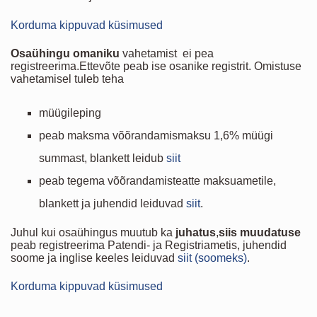
Korduma kippuvad küsimused
Osaühingu omaniku
vahetamist ei pea
registreerima.Ettevõte peab ise osanike registrit. Omistuse
vahetamisel tuleb teha
müügileping
peab maksma võõrandamismaksu 1,6% müügi
summast, blankett leidub
siit
peab tegema võõrandamisteatte maksuametile,
blankett ja juhendid leiduvad
siit
.
Juhul kui osaühingus muutub ka
juhatus
,
siis
muudatuse
peab registreerima Patendi- ja Registriametis, juhendid
soome ja inglise keeles leiduvad
siit (soomeks)
.
Korduma kippuvad küsimused