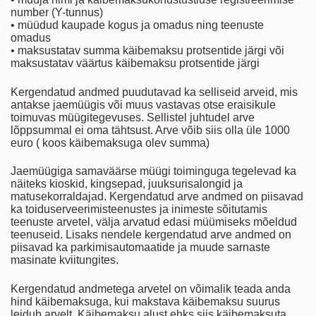
number (Y-tunnus)
• müüdud kaupade kogus ja omadus ning teenuste
omadus
• maksustatav summa käibemaksu protsentide järgi või
maksustatav väärtus käibemaksu protsentide järgi
Kergendatud andmed puudutavad ka selliseid arveid, mis
antakse jaemüügis või muus vastavas otse eraisikule
toimuvas müügitegevuses. Sellistel juhtudel arve
lõppsummal ei oma tähtsust. Arve võib siis olla üle 1000
euro ( koos käibemaksuga olev summa)
Jaemüügiga samaväärse müügi toiminguga tegelevad ka
näiteks kioskid, kingsepad, juuksurisalongid ja
matusekorraldajad. Kergendatud arve andmed on piisavad
ka toiduserveerimisteenustes ja inimeste sõitutamis
teenuste arvetel, välja arvatud edasi müümiseks mõeldud
teenuseid. Lisaks nendele kergendatud arve andmed on
piisavad ka parkimisautomaatide ja muude sarnaste
masinate kviitungites.
Kergendatud andmetega arvetel on võimalik teada anda
hind käibemaksuga, kui makstava käibemaksu suurus
leidub arvelt. Käibemaksu alust ehks siis käibemaksuta