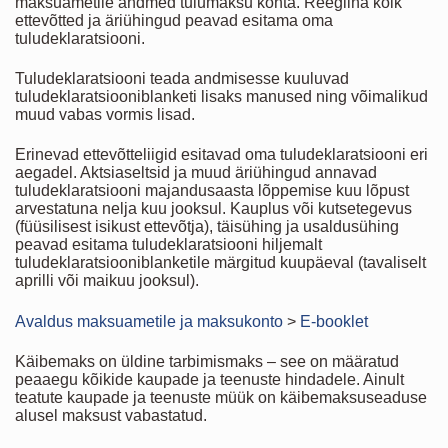
maksuametile andmed tulumaksu kohta. Reeglina kõik
ettevõtted ja äriühingud peavad esitama oma
tuludeklaratsiooni.
Tuludeklaratsiooni teada andmisesse kuuluvad
tuludeklaratsiooniblanketi lisaks manused ning võimalikud
muud vabas vormis lisad.
Erinevad ettevõtteliigid esitavad oma tuludeklaratsiooni eri
aegadel. Aktsiaseltsid ja muud äriühingud annavad
tuludeklaratsiooni majandusaasta lõppemise kuu lõpust
arvestatuna nelja kuu jooksul. Kauplus või kutsetegevus
(füüsilisest isikust ettevõtja), täisühing ja usaldusühing
peavad esitama tuludeklaratsiooni hiljemalt
tuludeklaratsiooniblanketile märgitud kuupäeval (tavaliselt
aprilli või maikuu jooksul).
Avaldus maksuametile ja maksukonto
>
E-booklet
Käibemaks on üldine tarbimismaks – see on määratud
peaaegu kõikide kaupade ja teenuste hindadele. Ainult
teatute kaupade ja teenuste müük on käibemaksuseaduse
alusel maksust vabastatud.