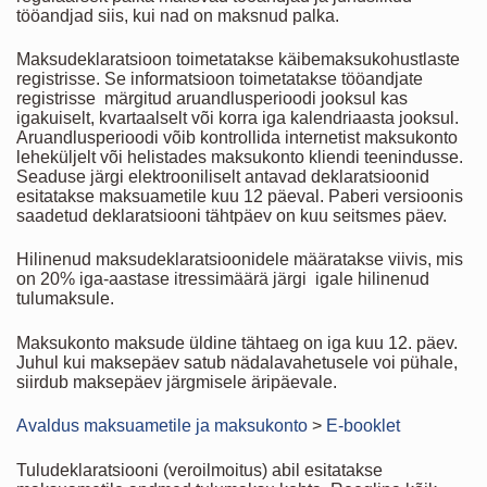
tööandjad siis, kui nad on maksnud palka.
Maksudeklaratsioon toimetatakse käibemaksukohustlaste
registrisse. Se informatsioon toimetatakse tööandjate
registrisse märgitud aruandlusperioodi jooksul kas
igakuiselt, kvartaalselt või korra iga kalendriaasta jooksul.
Aruandlusperioodi võib kontrollida internetist maksukonto
leheküljelt või helistades maksukonto kliendi teenindusse.
Seaduse järgi elektrooniliselt antavad deklaratsioonid
esitatakse maksuametile kuu 12 päeval. Paberi versioonis
saadetud deklaratsiooni tähtpäev on kuu seitsmes päev.
Hilinenud maksudeklaratsioonidele määratakse viivis, mis
on 20% iga-aastase itressimäärä järgi igale hilinenud
tulumaksule.
Maksukonto maksude üldine tähtaeg on iga kuu 12. päev.
Juhul kui maksepäev satub nädalavahetusele voi pühale,
siirdub maksepäev järgmisele äripäevale.
Avaldus maksuametile ja maksukonto
>
E-booklet
Tuludeklaratsiooni (veroilmoitus) abil esitatakse