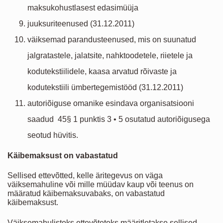
maksukohustlasest edasimüüja
juuksuriteenused (31.12.2011)
väiksemad parandusteenused, mis on suunatud
jalgratastele, jalatsite, nahktoodetele, riietele ja
kodutekstiilidele, kaasa arvatud rõivaste ja
kodutekstiili ümbertegemistööd (31.12.2011)
autoriõiguse omanike esindava organisatsiooni
saadud 45§ 1 punktis 3 • 5 osutatud autoriõigusega
seotud hüvitis.
Käibemaksust on vabastatud
Sellised ettevõtted, kelle äritegevus on väga
väiksemahuline või mille müüdav kaup või teenus on
määratud käibemaksuvabaks, on vabastatud
käibemaksust.
Väiksemahulisteks ettevõteteks määritletakse sellised