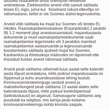
täiusliku reaalaekse arvuti ühenduse nendesse
andmetesse. Elektroonilisi arveid võib samuti säilitada
teises EL riigis, juhul kui füüsilisest isikust ettevõtja on
välismaalane, kellel ei ole Soomes alalist tegevuskohta.
Arveid võib säilitada ka mujal kui Soomes või teistes EL
riikides. Raamatupidamisseaduse (Kirjanpitolaki) 2 peatüki
9§ 1-2 momenti järgi arvestusraamatuid, majandusaasta
dokumente ja muid raamatupidamistokumente saab
raamatupidamise tegemiseks või 3 peatükis mainitud
raamatupidamise aastaaruande ja tegevusaruande
koostamiseks säilitada ajutiselt mujal kui Soomes.
Kaubandus-ja tööstuskoja määrustes on täpsemalt ette
kirjutatud kuidas arveid välismaal säilitada.
Arveid peab säilitama vähemalt kuus aastat selle kalendri
aasta lõpust arvestatuna, mille jooksul majandusaasta on
lõppenud ja kuhu aruandeaastasse tehing kuulub.
Kinnisvarainvesteeringuga seotuid arveid ja
maksekviitungeid peab säilitama 13 aastat alates selle
kalendriaasta lõpust, mille jooksul kontrolliperiood
(tarkistuskausi) on alganud. Samasugune säilitamis aeg
puudutab ka selgitusi, mis tarnija peab esitama
kinnisvarainveteeringu kohta kinnistu saajale.