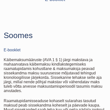
Soomes
E-booklet
Käibemaksumääruste (AVA 1 § 1) järgi makstava ja
mahaarvatava käibemaksu kindlakstegemiseks
raamatupidamis kohustlane & maksumaksja peavad
sissekandma maksu suurusesse mõjutavad tehingud
kronoloogilisse järjekorda. Sissekanne tehakse selle aja
järgi, millal nende põhjal makstav või vähendatav maks
tuleb võtta arvesse maksustamisperioodil tasumis maksu
arvutades.
Raamatupidamisseaduse kohaselt sularahas tasutud
maksud peab sissekandma koheselt ja päevade kaupa.
Muud sissekanded saab teha kuu või nelja nädala jooksul,