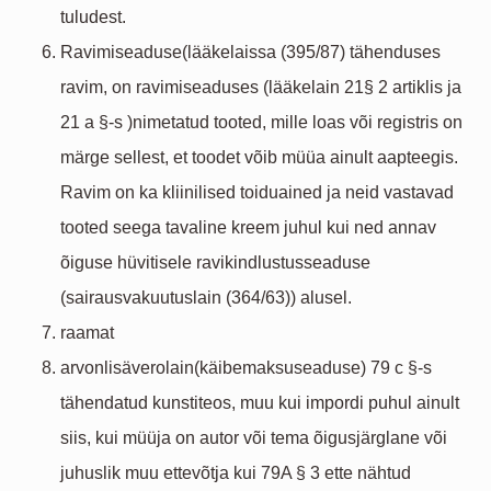
tuludest.
Ravimiseaduse(lääkelaissa (395/87) tähenduses
ravim, on ravimiseaduses (lääkelain 21§ 2 artiklis ja
21 a §-s )nimetatud tooted, mille loas või registris on
märge sellest, et toodet võib müüa ainult aapteegis.
Ravim on ka kliinilised toiduained ja neid vastavad
tooted seega tavaline kreem juhul kui ned annav
õiguse hüvitisele ravikindlustusseaduse
(sairausvakuutuslain (364/63)) alusel.
raamat
arvonlisäverolain(käibemaksuseaduse) 79 c §-s
tähendatud kunstiteos, muu kui impordi puhul ainult
siis, kui müüja on autor või tema õigusjärglane või
juhuslik muu ettevõtja kui 79A § 3 ette nähtud