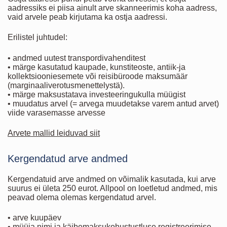
aadressiks ei piisa ainult arve skanneerimis koha aadress,
vaid arvele peab kirjutama ka ostja aadressi.
Erilistel juhtudel:
• andmed uutest transpordivahenditest
• märge kasutatud kaupade, kunstiteoste, antiik-ja
kollektsiooniesemete või reisibüroode maksumäär
(marginaaliverotusmenettelystä).
• märge maksustatava investeeringukulla müügist
• muudatus arvel (= arvega muudetakse varem antud arvet)
viide varasemasse arvesse
Arvete mallid leiduvad siit
Kergendatud arve andmed
Kergendatuid arve andmed on võimalik kasutada, kui arve
suurus ei ületa 250 eurot. Allpool on loetletud andmed, mis
peavad olema olemas kergendatud arvel.
• arve kuupäev
• müüja nimi ja käibemaksukohustustluse registreerimise