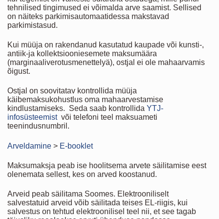
tehnilised tingimused ei võimalda arve saamist. Sellised
on näiteks parkimisautomaatidessa makstavad
parkimistasud.
Kui müüja on rakendanud kasutatud kaupade või kunsti-,
antiik-ja kollektsiooniesemete maksumäära
(marginaaliverotusmenettelyä), ostjal ei ole mahaarvamis
õigust.
Ostjal on soovitatav kontrollida müüja
käibemaksukohustlus oma mahaarvestamise
kindlustamiseks. Seda saab kontrollida
YTJ-
infosüsteemist
või telefoni teel maksuameti
teenindusnumbril.
Arveldamine
>
E-booklet
Maksumaksja peab ise hoolitsema arvete säilitamise eest
olenemata sellest, kes on arved koostanud.
Arveid peab säilitama Soomes. Elektrooniliselt
salvestatuid arveid võib säilitada teises EL-riigis, kui
salvestus on tehtud elektroonilisel teel nii, et see tagab