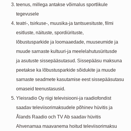
teenus, millega antakse võimalus sportlikule
tegevusele
teatri-, tsirkuse-, muusika-ja tantsuesituste, filmi
esitluste, näituste, spordiürituste,
lõbustusparkide ja loomaaedade, muuseumide ja
muude sarnaste kultuuri-ja meelelahutusüritusde
ja asutuste sissepääsutasud. Sissepääsu maksuna
peetakse ka lõbustusparkide sõidukite ja muude
sarnaste seadmete kasutamise eest sissepääsutasu
omaseid teenustasusid.
Yleisradio Oy riigi televisiooni-ja raadiofondist
saadav televiisorimaksudele põhinev hüvitis ja
Ålands Raadio och TV Ab saadav hüvitis
Ahvenamaa maavanema hoitud televiisorimaksu