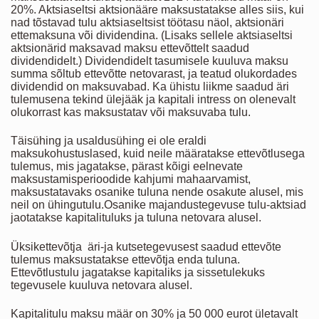
20%. Aktsiaseltsi aktsionääre maksustatakse alles siis, kui
nad tõstavad tulu aktsiaseltsist töötasu näol, aktsionäri
ettemaksuna või dividendina. (Lisaks sellele aktsiaseltsi
aktsionärid maksavad maksu ettevõttelt saadud
dividendidelt.) Dividendidelt tasumisele kuuluva maksu
summa sõltub ettevõtte netovarast, ja teatud olukordades
dividendid on maksuvabad. Ka ühistu liikme saadud äri
tulemusena tekind ülejääk ja kapitali intress on olenevalt
olukorrast kas maksustatav või maksuvaba tulu.
Täisühing ja usaldusühing ei ole eraldi
maksukohustuslased, kuid neile määratakse ettevõtlusega
tulemus, mis jagatakse, pärast kõigi eelnevate
maksustamisperioodide kahjumi mahaarvamist,
maksustatavaks osanike tuluna nende osakute alusel, mis
neil on ühingutulu.Osanike majandustegevuse tulu-aktsiad
jaotatakse kapitalituluks ja tuluna netovara alusel.
Üksikettevõtja äri-ja kutsetegevusest saadud ettevõte
tulemus maksustatakse ettevõtja enda tuluna.
Ettevõtlustulu jagatakse kapitaliks ja sissetulekuks
tegevusele kuuluva netovara alusel.
Kapitalitulu maksu määr on 30% ja 50 000 eurot ületavalt