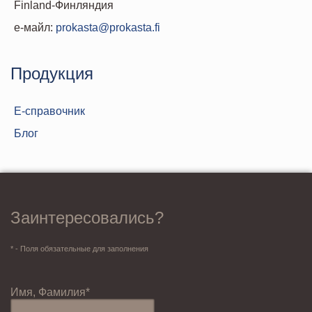
Finland-Финляндия
е-майл:
prokasta@prokasta.fi
Продукция
Е-справочник
Блог
Заинтересовались?
* - Поля обязательные для заполнения
Имя, Фамилия*