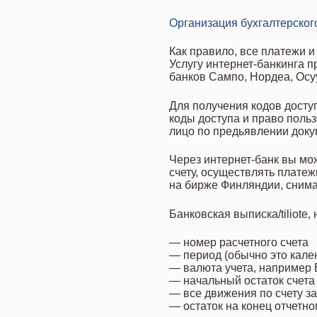
Организация бухгалтерского
Как правило, все платежи 
Услугу интернет-банкинга п
банков Сампо, Нордеа, Осу
Для получения кодов доступ
коды доступа и право польз
лицо по предьявлении доку
Через интернет-банк вы мож
счету, осуществлять платеж
на бирже Финляндии, снима
Банковская выписка/tiliot
— номер расчетного счета
— период (обычно это кале
— валюта учета, например
— начальный остаток счета
— все движения по счету з
— остаток на конец отчетно