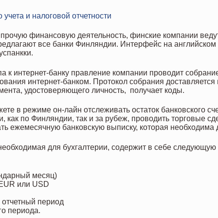
 учета и налоговой отчетности
и прочую финансовую деятельность, финские компании ведут
редлагают все банки Финляндии. Интерфейс на английском я
успанкки.
а к интернет-банку правление компании проводит собрание
ования интернет-банком. Протокол собрания доставляется 
мента, удостоверяющего личность, получает коды.
ете в режиме он-лайн отслеживать остаток банковского сче
и, как по Финляндии, так и за рубеж, проводить торговые с
ть ежемесячную банковскую выписку, которая необходима д
e, необходимая для бухгалтерии, содержит в себе следующу
ндарный месяц)
 EUR или USD
а отчетный период
го периода.