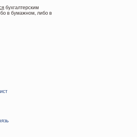
ся
бухгалтерским
ибо в бумажном, либо в
ист
вязь