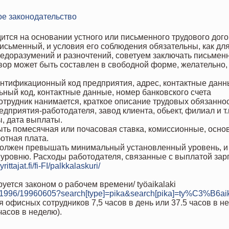
ое законодательство
ится на основании устного или письменного трудового дого
 письменный, и условия его соблюдения обязательны, как для
недоразумений и разночтений, советуем заключать письмен
ор может быть составлен в свободной форме, желательно,
ентификационный код предприятия, адрес, контактные дан
ьный код, контактные данные, номер банковского счета
сотрудник нанимается, краткое описание трудовых обязанно
дприятия-работодателя, завод клиента, обьект, филиал и т.
, дата выплаты.
ть помесячная или почасовая ставка, комиссионные, осно
отная плата.
должен превышать минимальный установленный уровень, и 
 уровню. Расходы работодателя, связанные с выплатой за
rittajat.fi/fi-FI/palkkalaskuri/
ется законом о рабочем времени/ työaikalaki
tasa/1996/19960605?search[type]=pika&search[pika]=ty%C3%B6ai
офисных сотрудников 7,5 часов в день или 37.5 часов в не
 часов в неделю).