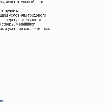
ль, испытательный срок,
сотрудника.
бщим условиям трудового
ля сферы деятельности
феры/Metalliliiton
сок и условия коллективных
ист