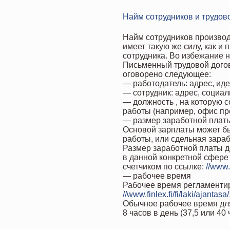
Найм сотрудников и трудов
Найм сотрудников производ
имеет такую же силу, как и
сотрудника. Во избежание 
Письменный трудовой догов
оговорено следующее:
— работодатель: адрес, ид
— сотрудник: адрес, социал
— должность , на которую 
работы (например, офис пре
— размер заработной платы
Основой зарплаты может бы
работы, или сдельная зараб
Размер заработной платы 
в данной конкретной сфере
счетчиком по ссылке:
//www.y
— рабочее время
Рабочее время регламентиру
//www.finlex.fi/fi/laki/ajan
Обычное рабочее время для 
8 часов в день (37,5 или 40