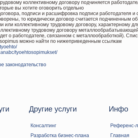
 трудовому коллективному договору подчиняется работодате
оторые вы хотите оговорить отдельно
договора, подписи и расшифровка подписи работодателя и 
оворены, то юридически договор считается подчиненным о
и или коллективному трудовому договору, характерному д
оллективному трудовому договору металлообрабатывающей с
 идет о работодателе, связанном с металлообработкой). Спи
tosopimus можно найти по нижеприведенным ссылкам
/tyoehto/
ntajanabc/tyoehtosopimukset/
ое законодательство
уги
Другие услуги
Инфо
Консалтинг
Референс-л
Разработка бизнес-плана
Главная