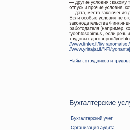
— другие условия : какому
отпуск и прочие условия, к
— дата, место заключения 
Если особые условия не ог
законодательства Финлянди
работодателя (например, к
työehtosopimus , если речь
трудовых договоров/työeh
//www.finlex.fi/fi/viranomaiset
//www.yrittajat.fi/fi-FI/tyona
Найм сотрудников и трудов
Бухгалтерские усл
Бухгалтерский учет
Организация аудита