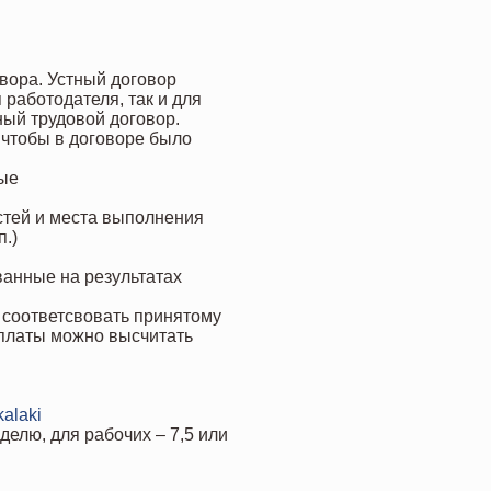
вора. Устный договор
 работодателя, так и для
ный трудовой договор.
 чтобы в договоре было
ные
стей и места выполнения
п.)
ванные на результатах
соответсвовать принятому
рплаты можно высчитать
kalaki
делю, для рабочих – 7,5 или