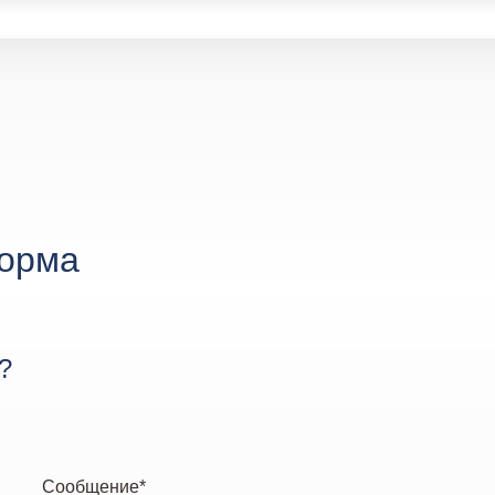
форма
?
Cообщение*