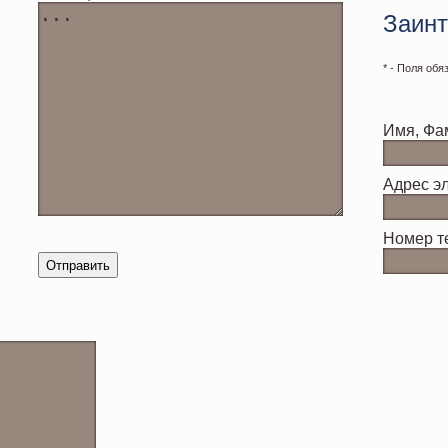
Заинт
* - Поля об
Имя, Фа
Адрес э
Номер т