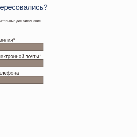
ересовались?
язательные для заполнения
милия*
лектронной почты*
елефона